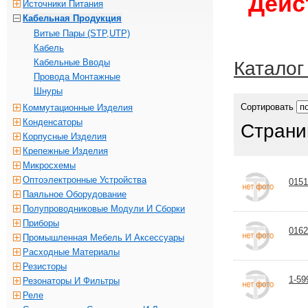
Дейс
Источники Питания
Кабельная Продукция
Витые Пары (STP,UTP)
Кабель
Кабельные Вводы
Каталог
Провода Монтажные
Шнуры
Сортировать
Коммутационные Изделия
Конденсаторы
Страни
Корпусные Изделия
Крепежные Изделия
Микросхемы
Оптоэлектронные Устройства
0151
Паяльное Оборудование
Полупроводниковые Модули И Сборки
Приборы
0162
Промышленная Мебель И Аксессуары
Расходные Материалы
Резисторы
1-59
Резонаторы И Фильтры
Реле