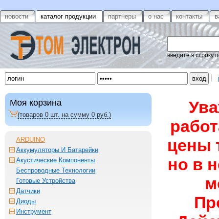
новости
каталог продукции
партнеры
о нас
контакты
в
введите в строку 
Моя корзина
Ува
(товаров
0
шт. на сумму
0
руб.)
работ
ARDUINO
цены 
Аккумуляторы И Батарейки
но в 
Акустические Компоненты
Беспроводные Технологии
м
Готовые Устройства
Датчики
Пр
Диоды
Инструмент