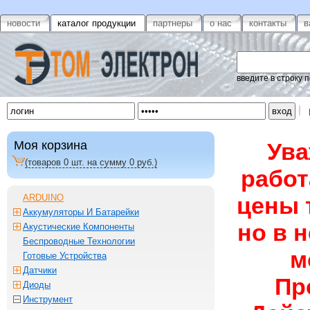
новости
каталог продукции
партнеры
о нас
контакты
в
введите в строку 
Моя корзина
Ува
(товаров
0
шт. на сумму
0
руб.)
работ
ARDUINO
цены 
Аккумуляторы И Батарейки
но в 
Акустические Компоненты
Беспроводные Технологии
м
Готовые Устройства
Датчики
Пр
Диоды
Инструмент