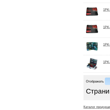
1PK-
1PK-
1PK-
1PK-
Отображать
Страни
Каталог продукц