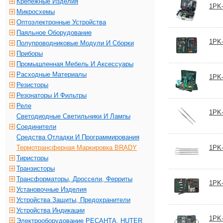
Крепежные Изделия
1PK-
Микросхемы
Оптоэлектронные Устройства
Паяльное Оборудование
1PK-
Полупроводниковые Модули И Сборки
Приборы
Промышленная Мебель И Аксессуары
Расходные Материалы
1PK-
Резисторы
Резонаторы И Фильтры
Реле
1PK-
Светодиодные Светильники И Лампы
Соединители
Средства Отладки И Программирования
Термотрансферная Маркировка BRADY
1PK-
Тиристоры
Транзисторы
Трансформаторы, Дроссели, Ферриты
1PK-
Установочные Изделия
Устройства Защиты, Предохранители
Устройства Индикации
1PK-
Электрооборудование РЕСАНТА, HUTER