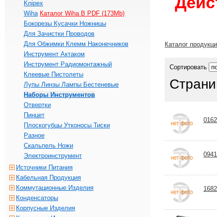
Дейс
Knipex
Wiha
Каталог Wiha В PDF (173Mb)
Бокорезы Кусачки Ножницы
Для Зачистки Проводов
Для Обжимки Клемм Наконечников
Каталог продукц
Инструмент Актаком
Инструмент Радиомонтажный
Сортировать
Клеевые Пистолеты
Страни
Лупы Линзы Лампы Бестеневые
Наборы Инструментов
Отвертки
Пинцет
0162
Плоскогубцы Утконосы Тиски
Разное
Скальпель Ножи
0941
Электроинструмент
Источники Питания
Кабельная Продукция
Коммутационные Изделия
1682
Конденсаторы
Корпусные Изделия