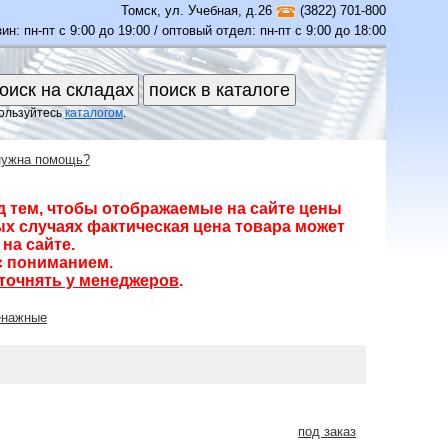
Томск
,
ул. Учебная, д.26
(3822) 701-800
ин: пн-пт с 9:00 до 19:00 / оптовый отдел: пн-пт с 9:00 до 18:00
ользуйтесь
каталогом
.
нужна помощь?
д тем, чтобы отображаемые на сайте цены
х случаях фактическая цена товара может
на сайте.
с пониманием.
точнять у менеджеров
.
енажные
под заказ