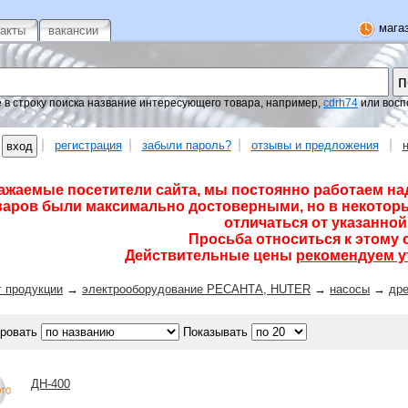
магаз
такты
вакансии
 в строку поиска название интересующего товара, например,
cdrh74
или восп
регистрация
забыли пароль?
отзывы и предложения
ажаемые посетители сайта, мы постоянно работаем на
варов были максимально достоверными, но в некоторы
отличаться от указанной 
Просьба относиться к этому 
Действительные цены
рекомендуем у
г продукции
→
электрооборудование РЕСАНТА, HUTER
→
насосы
→
др
ровать
Показывать
ДН-400