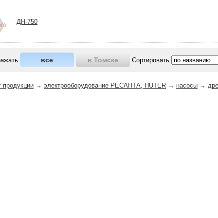
ДН-750
все
в Томске
ражать
Сортировать
г продукции
→
электрооборудование РЕСАНТА, HUTER
→
насосы
→
др