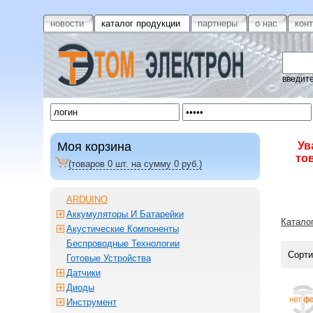
новости
каталог продукции
партнеры
о нас
кон
введите
Моя корзина
Ув
то
(товаров
0
шт. на сумму
0
руб.)
ARDUINO
Аккумуляторы И Батарейки
Катало
Акустические Компоненты
Беспроводные Технологии
Сорти
Готовые Устройства
Датчики
Диоды
Инструмент