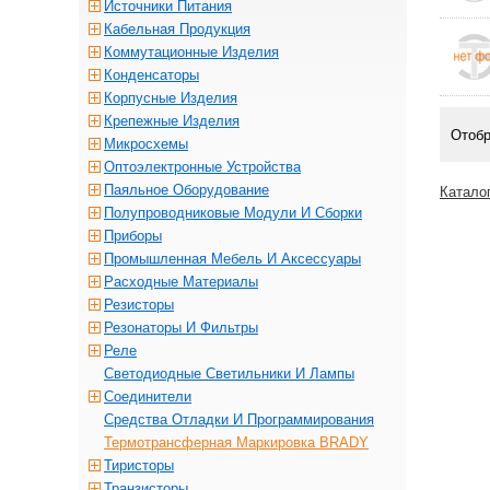
Источники Питания
Кабельная Продукция
Коммутационные Изделия
Конденсаторы
Корпусные Изделия
Крепежные Изделия
Отоб
Микросхемы
Оптоэлектронные Устройства
Паяльное Оборудование
Катало
Полупроводниковые Модули И Сборки
Приборы
Промышленная Мебель И Аксессуары
Расходные Материалы
Резисторы
Резонаторы И Фильтры
Реле
Светодиодные Светильники И Лампы
Соединители
Средства Отладки И Программирования
Термотрансферная Маркировка BRADY
Тиристоры
Транзисторы