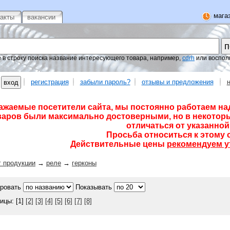
магаз
такты
вакансии
 в строку поиска название интересующего товара, например,
cdrh
или воспол
регистрация
забыли пароль?
отзывы и предложения
ажаемые посетители сайта, мы постоянно работаем на
варов были максимально достоверными, но в некоторы
отличаться от указанной 
Просьба относиться к этому 
Действительные цены
рекомендуем у
г продукции
→
реле
→
герконы
ровать
Показывать
ицы: [1]
[2]
[3]
[4]
[5]
[6]
[7]
[8]