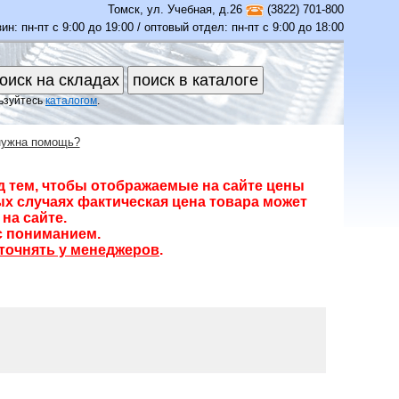
Томск
,
ул. Учебная, д.26
(3822) 701-800
ин: пн-пт с 9:00 до 19:00 / оптовый отдел: пн-пт с 9:00 до 18:00
ьзуйтесь
каталогом
.
нужна помощь?
д тем, чтобы отображаемые на сайте цены
х случаях фактическая цена товара может
на сайте.
с пониманием.
точнять у менеджеров
.