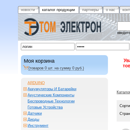
новости
каталог продукции
партнеры
о нас
кон
введите
Моя корзина
Ув
то
(товаров
0
шт. на сумму
0
руб.)
ARDUINO
Аккумуляторы И Батарейки
Катало
Акустические Компоненты
Беспроводные Технологии
Сорти
Готовые Устройства
Датчики
Стран
Диоды
Инструмент