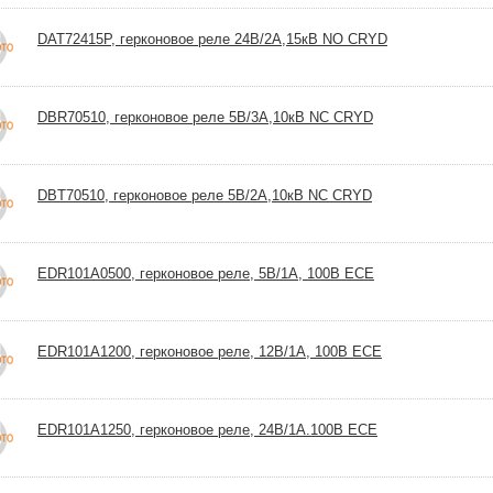
DAT72415P, герконовое реле 24В/2А,15кВ NO CRYD
DBR70510, герконовое реле 5В/3А,10кВ NC CRYD
DBT70510, герконовое реле 5В/2А,10кВ NC CRYD
EDR101A0500, герконовое реле, 5В/1A, 100В ECE
EDR101A1200, герконовое реле, 12В/1A, 100В ECE
EDR101A1250, герконовое реле, 24В/1A.100В ECE