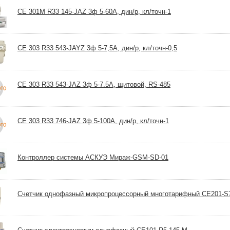
CE 301M R33 145-JAZ 3ф 5-60А, дин/р, кл/точн-1
CE 303 R33 543-JAYZ 3ф 5-7,5А, дин/р, кл/точн-0,5
CE 303 R33 543-JAZ 3ф 5-7.5А, щитовой, RS-485
CE 303 R33 746-JAZ 3ф 5-100А, дин/р, кл/точн-1
Контроллер системы АСКУЭ Мираж-GSM-SD-01
Счетчик однофазный микропроцессорный многотарифный CE201-S