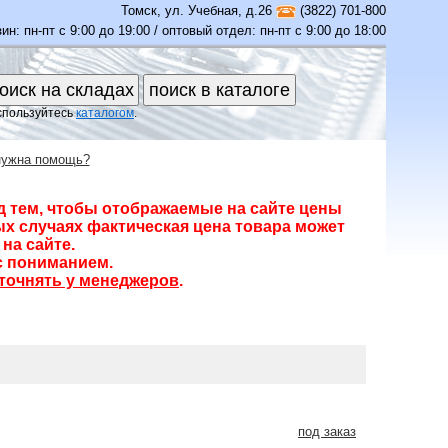
Томск
,
ул. Учебная, д.26
(3822) 701-800
ин: пн-пт с 9:00 до 19:00 / оптовый отдел: пн-пт с 9:00 до 18:00
спользуйтесь
каталогом
.
нужна помощь?
д тем, чтобы отображаемые на сайте цены
х случаях фактическая цена товара может
на сайте.
с пониманием.
точнять у менеджеров
.
под заказ