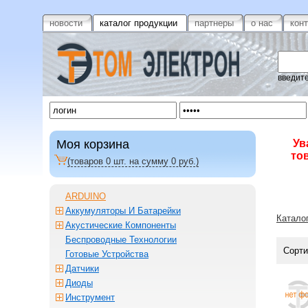
новости
каталог продукции
партнеры
о нас
кон
введите
Моя корзина
Ув
то
(товаров
0
шт. на сумму
0
руб.)
ARDUINO
Аккумуляторы И Батарейки
Катало
Акустические Компоненты
Беспроводные Технологии
Сорти
Готовые Устройства
Датчики
Диоды
Инструмент