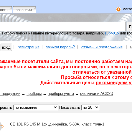
магаз
такты
вакансии
 в строку поиска название интересующего товара, например,
16pf-015
или во
регистрация
забыли пароль?
отзывы и предложения
ажаемые посетители сайта, мы постоянно работаем на
варов были максимально достоверными, но в некоторы
отличаться от указанной 
Просьба относиться к этому 
Действительные цены
рекомендуем у
г продукции
→
приборы
→
приборы учета
→
счетчики и АСКУЭ
ровать
Показывать
CE 101 R5 145 M 1ф ,дин-рейка, 5-60А, класс точн-1