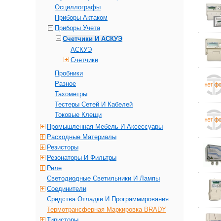
Осциллографы
Приборы Актаком
Приборы Учета
Счетчики И АСКУЭ
АСКУЭ
Счетчики
Пробники
Разное
Тахометры
Тестеры Сетей И Кабелей
Токовые Клещи
Промышленная Мебель И Аксессуары
Расходные Материалы
Резисторы
Резонаторы И Фильтры
Реле
Светодиодные Светильники И Лампы
Соединители
Средства Отладки И Программирования
Термотрансферная Маркировка BRADY
Тиристоры