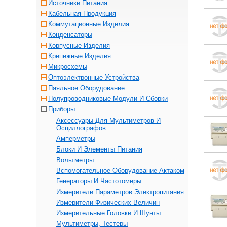
Источники Питания
Кабельная Продукция
Коммутационные Изделия
Конденсаторы
Корпусные Изделия
Крепежные Изделия
Микросхемы
Оптоэлектронные Устройства
Паяльное Оборудование
Полупроводниковые Модули И Сборки
Приборы
Аксессуары Для Мультиметров И
Осциллографов
Амперметры
Блоки И Элементы Питания
Вольтметры
Вспомогательное Оборудование Актаком
Генераторы И Частотомеры
Измерители Параметров Электропитания
Измерители Физических Величин
Измерительные Головки И Шунты
Мультиметры, Тестеры